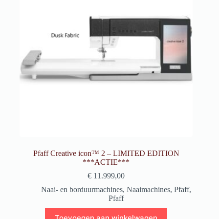
Pfaff Creative icon™ 2 – LIMITED EDITION
***ACTIE***
€
11.999,00
Naai- en borduurmachines
,
Naaimachines
,
Pfaff
,
Pfaff
Toevoegen aan winkelwagen