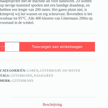
naaiprojecten met de machine als voor handwerk. Ze komen
op stevige kunststof spoelen met een handige draadstop, en
hebben een lengte van 200 meter. Het garen pluist niet, is
krimpvrij wij het wassen en erg scheurvast. Bovendien is het
wasbaar tot 95°C. Alle 400 kleuren van Gütermann 200m op
voorraad in de winkel.
Gütermann
Toevoegen aan winkelwagen
Allesnaaigaren
200m
aantal
CATEGORIEËN:
GAREN
,
GÜTERMANN 200 METER
TAGS:
GÜTERMANN
,
NAAIGAREN
MERK:
GÜTERMANN
Beschrijving