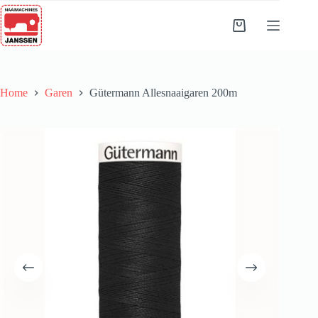
Ga
naar
Winkelwagen
de
inhoud
Home
Garen
Gütermann Allesnaaigaren 200m